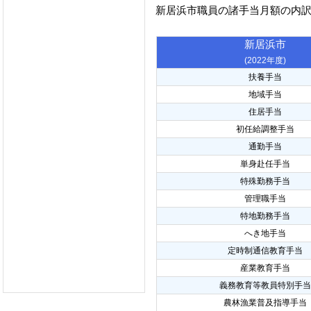
新居浜市職員の諸手当月額の内
新居浜市
(2022年度)
扶養手当
地域手当
住居手当
初任給調整手当
通勤手当
単身赴任手当
特殊勤務手当
管理職手当
特地勤務手当
へき地手当
定時制通信教育手当
産業教育手当
義務教育等教員特別手当
農林漁業普及指導手当