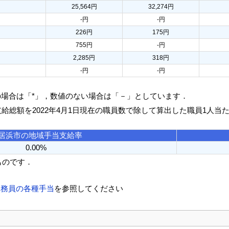
25,564円
32,274円
-円
-円
226円
175円
755円
-円
2,285円
318円
-円
-円
の場合は「*」，数値のない場合は「－」としています．
支給総額を2022年4月1日現在の職員数で除して算出した職員1人当
居浜市の地域手当支給率
0.00%
ものです．
公務員の各種手当
を参照してください