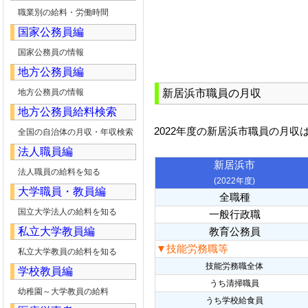
職業別の給料・労働時間
国家公務員編
国家公務員の情報
地方公務員編
地方公務員の情報
新居浜市職員の月収
地方公務員給料検索
2022年度の新居浜市職員の月収
全国の自治体の月収・年収検索
法人職員編
新居浜市
法人職員の給料を知る
(2022年度)
大学職員・教員編
全職種
国立大学法人の給料を知る
一般行政職
私立大学教員編
教育公務員
▼技能労務職等
私立大学教員の給料を知る
技能労務職全体
学校教員編
うち清掃職員
幼稚園～大学教員の給料
うち学校給食員