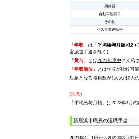
用務員
自動車運転手
その他
バス事業運転手
「
年収
」は「
平均給与月額×12＋
害派遣手当を除く)．
「
賞与
」とは
2021年度中
に支給さ
「
年収順位
」とは年収が比較可
対象となる職員数が1人又は2人
(注意)
「平均給与月額」は2022年4月
新居浜市職員の退職手当
2021年4月1日から2022年