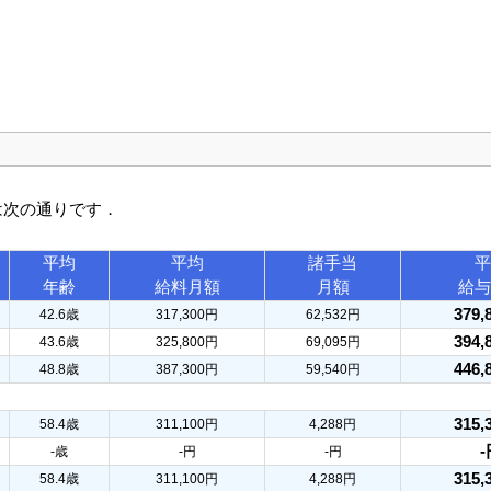
は次の通りです．
平均
平均
諸手当
平
年齢
給料月額
月額
給与
379,
42.6歳
317,300円
62,532円
394,
43.6歳
325,800円
69,095円
446,
48.8歳
387,300円
59,540円
315,
58.4歳
311,100円
4,288円
-
-歳
-円
-円
315,
58.4歳
311,100円
4,288円