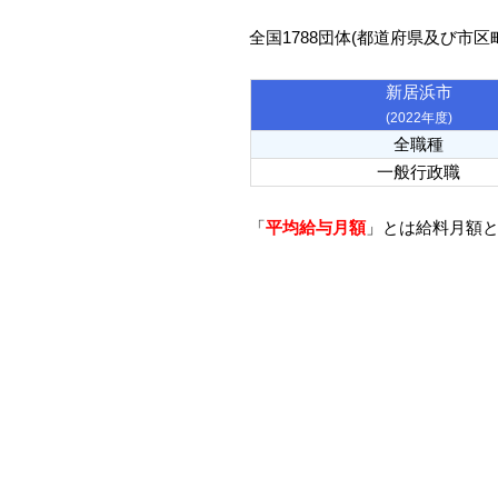
全国1788団体(都道府県及び市
新居浜市
(2022年度)
全職種
一般行政職
「
平均給与月額
」とは給料月額