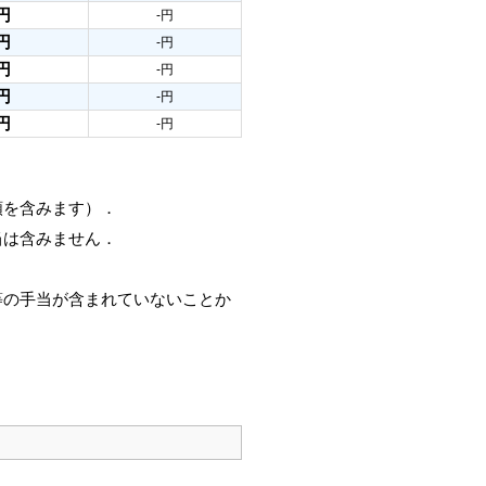
円
-円
円
-円
円
-円
円
-円
円
-円
額を含みます）．
当は含みません．
等の手当が含まれていないことか