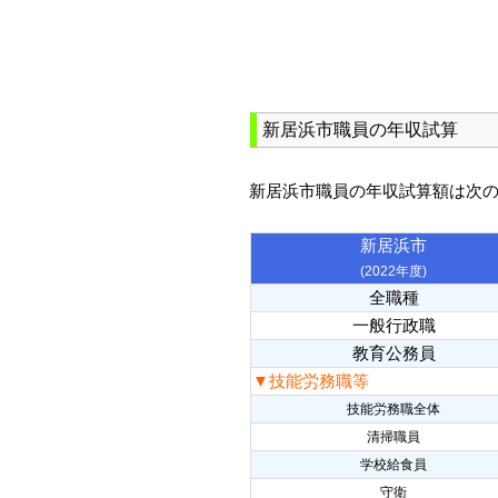
新居浜市職員の年収試算
新居浜市職員の年収試算額は次
新居浜市
(2022年度)
全職種
一般行政職
教育公務員
▼技能労務職等
技能労務職全体
清掃職員
学校給食員
守衛