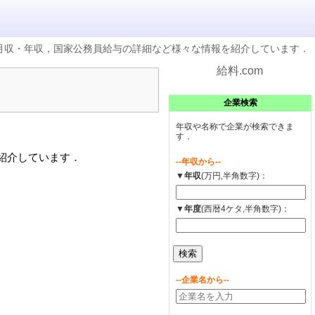
の月収・年収，国家公務員給与の詳細など様々な情報を紹介しています．
給料.com
企業検索
年収や名称で企業が検索できま
す．
を紹介しています．
--年収から--
▼年収
(万円,半角数字)：
▼年度
(西暦4ケタ,半角数字)：
--企業名から--