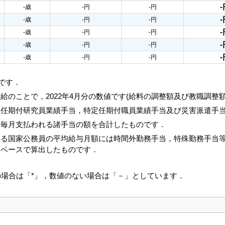
-
-歳
-円
-円
-
-歳
-円
-円
-
-歳
-円
-円
-
-歳
-円
-円
-
-歳
-円
-円
値です．
給のことで，2022年4月分の数値です(給料の調整額及び教職調整
，任期付研究員業績手当，特定任期付職員業績手当及び災害派遣手
と毎月支払われる諸手当の額を合計したものです．
いる国家公務員の平均給与月額には時間外勤務手当，特殊勤務手当
じベースで算出したものです．
の場合は「*」，数値のない場合は「－」としています．