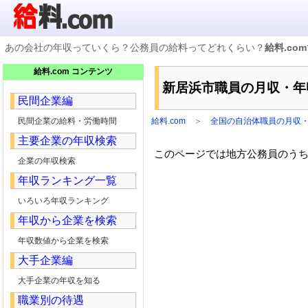
あの会社の年収っていくら？公務員の給料ってどれくらい？
給料.com
企業検索
給料.com コンテンツ
年収ランキング
新居浜市職員の月収・年
業種別企業一覧
民間企業編
国家公務員編
地方公務員給料検索
民間企業の給料・労働時間
給料.com
＞
全国の自治体職員の月収
私立大学教員編
主要企業の年収検索
収録企業データの状況
このページでは地方公務員のうち，
企業の年収検索
年収ランキング一覧
いろいろ年収ランキング
年収から企業を検索
年収数値から企業を検索
大手企業編
大手企業の年収を知る
職業別の待遇