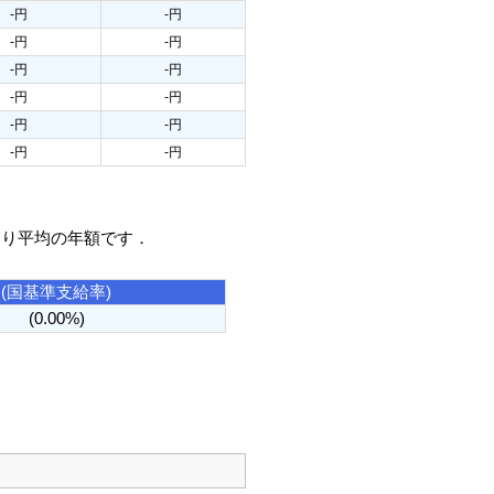
-円
-円
-円
-円
-円
-円
-円
-円
-円
-円
-円
-円
たり平均の年額です．
(国基準支給率)
(0.00%)