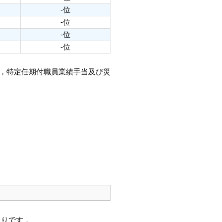
-位
-位
-位
-位
当，特定任期付職員業績手当及び災
通りです．