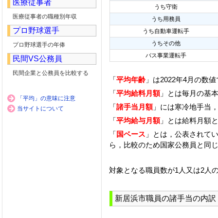
医療従事者
うち守衛
医療従事者の職種別年収
うち用務員
プロ野球選手
うち自動車運転手
うちその他
プロ野球選手の年俸
バス事業運転手
民間VS公務員
民間企業と公務員を比較する
「
平均年齢
」は2022年4月の数
「
平均給料月額
」とは毎月の基本
「平均」の意味に注意
「
諸手当月額
」には寒冷地手当
当サイトについて
「
平均給与月額
」とは給料月額
「
国ベース
」とは，公表されて
ら，比較のため国家公務員と同
対象となる職員数が1人又は2人
新居浜市職員の諸手当の内訳