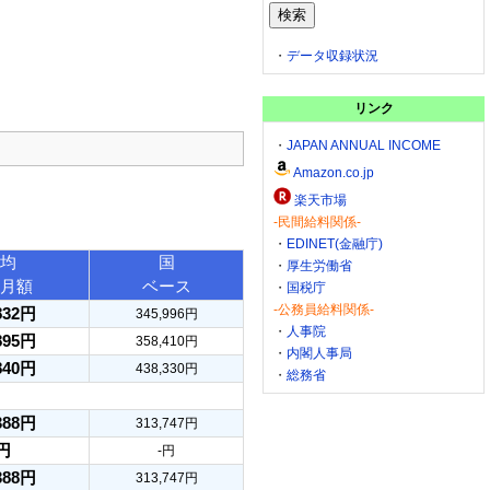
・
データ収録状況
リンク
・
JAPAN ANNUAL INCOME
Amazon.co.jp
楽天市場
-民間給料関係-
・
EDINET(金融庁)
均
国
・
厚生労働省
月額
ベース
・
国税庁
-公務員給料関係-
832円
345,996円
・
人事院
895円
358,410円
・
内閣人事局
840円
438,330円
・
総務省
388円
313,747円
円
-円
388円
313,747円