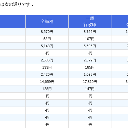
訳は次の通りです．
一般
全職種
行政職
8,570円
8,756円
1
58円
107円
5,148円
5,596円
-円
-円
2,586円
2,679円
133円
185円
2,420円
1,039円
14,659円
17,819円
3
128円
147円
-円
-円
-円
-円
-円
-円
-円
-円
-円
-円