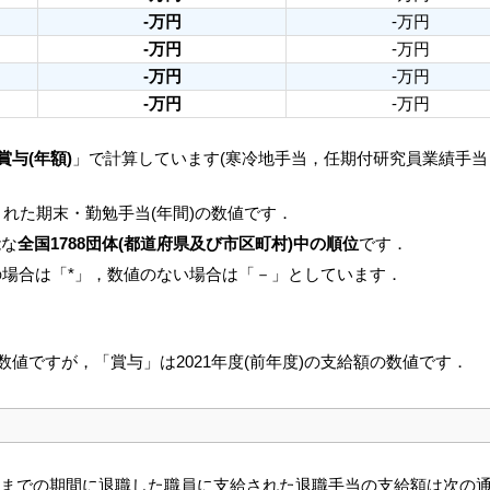
-万円
-万円
-万円
-万円
-万円
-万円
-万円
-万円
賞与(年額)
」で計算しています(寒冷地手当，任期付研究員業績手
れた期末・勤勉手当(年間)の数値です．
能な
全国1788団体(都道府県及び市区町村)中の順位
です．
の場合は「*」，数値のない場合は「－」としています．
の数値ですが，「賞与」は2021年度(前年度)の支給額の数値です．
3月31日までの期間に退職した職員に支給された退職手当の支給額は次の