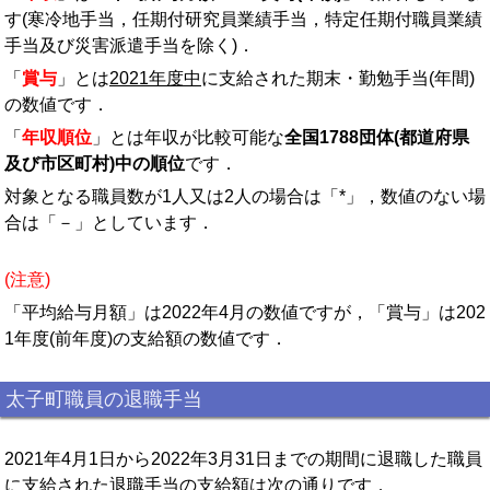
す(寒冷地手当，任期付研究員業績手当，特定任期付職員業績
手当及び災害派遣手当を除く)．
「
賞与
」とは
2021年度中
に支給された期末・勤勉手当(年間)
の数値です．
「
年収順位
」とは年収が比較可能な
全国1788団体(都道府県
及び市区町村)中の順位
です．
対象となる職員数が1人又は2人の場合は「*」，数値のない場
合は「－」としています．
(注意)
「平均給与月額」は2022年4月の数値ですが，「賞与」は202
1年度(前年度)の支給額の数値です．
太子町職員の退職手当
2021年4月1日から2022年3月31日までの期間に退職した職員
に支給された退職手当の支給額は次の通りです．