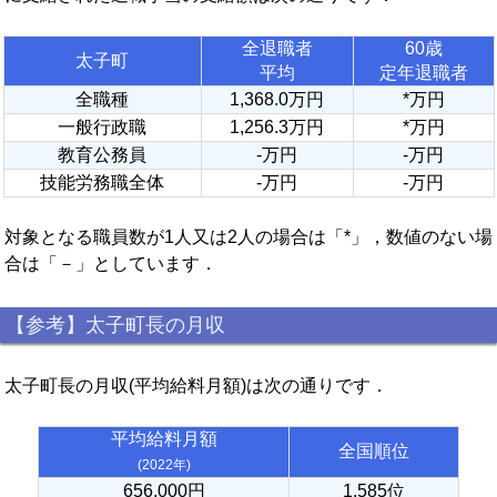
全退職者
60歳
太子町
平均
定年退職者
全職種
1,368.0万円
*万円
一般行政職
1,256.3万円
*万円
教育公務員
-万円
-万円
技能労務職全体
-万円
-万円
対象となる職員数が1人又は2人の場合は「*」，数値のない場
合は「－」としています．
【参考】太子町長の月収
太子町長の月収(平均給料月額)は次の通りです．
平均給料月額
全国順位
(2022年)
656,000円
1,585位