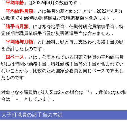
「
平均年齢
」は2022年4月の数値です．
「
平均給料月額
」とは毎月の基本給のことで，2022年4月分
の数値です(給料の調整額及び教職調整額を含みます）．
「
諸手当月額
」には寒冷地手当，任期付研究員業績手当，特
定任期付職員業績手当及び災害派遣手当は含みません．
「
平均給与月額
」とは給料月額と毎月支払われる諸手当の額
を合計したものです．
「
国ベース
」とは，公表されている国家公務員の平均給与月
額には時間外勤務手当，特殊勤務手当等の手当が含まれてい
ないことから，比較のため国家公務員と同じベースで算出し
たものです．
対象となる職員数が1人又は2人の場合は「*」，数値のない場
合は「－」としています．
太子町職員の諸手当の内訳