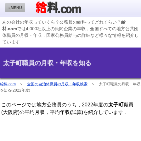
≡MENU
あの会社の年収っていくら？公務員の給料ってどれくらい？
給
料.com
では4,000社以上の民間企業の年収，全国すべての地方公共団
企業検索
体職員の月収・年収，国家公務員給与の詳細など様々な情報を紹介し
ています．
年収ランキング
業種別企業一覧
太子町職員の月収・年収を知る
国家公務員編
地方公務員給料検索
給料.com
＞
全国の自治体職員の月収・年収検索
＞
太子町職員の月収・年収
を知る(2022年度)
私立大学教員編
このページでは地方公務員のうち，2022年度の
太子町
職員
収録企業データの状況
(大阪府)の平均月収，平均年収(試算)を紹介しています．