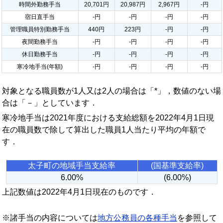
時間外勤務手当
20,701円
20,987円
2,967円
-円
宿日直手当
-円
-円
-円
-円
管理職員特別勤務手当
440円
223円
-円
-円
夜間勤務手当
-円
-円
-円
-円
休日勤務手当
-円
-円
-円
-円
寒冷地手当(年額)
-円
-円
-円
-円
対象となる職員数が1人又は2人の場合は「*」，数値のない場
合は「－」としています．
寒冷地手当は2021年度における支給総額を2022年4月1日現
在の職員数で除して算出した職員1人当たり平均の年額で
す．
太子町の地域手当支給率
(国基準支給率)
6.00%
(6.00%)
上記数値は2022年4月1日現在のものです．
※諸手当の内容については
地方公務員の各種手当
を参照して