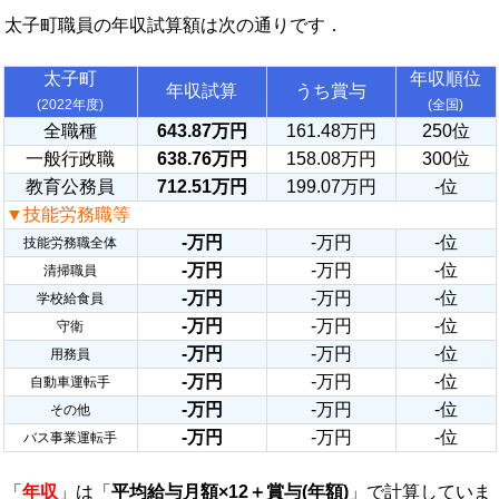
太子町職員の年収試算額は次の通りです．
太子町
年収順位
年収試算
うち賞与
(2022年度)
(全国)
全職種
643.87万円
161.48万円
250位
一般行政職
638.76万円
158.08万円
300位
教育公務員
712.51万円
199.07万円
-位
▼技能労務職等
-万円
-万円
-位
技能労務職全体
-万円
-万円
-位
清掃職員
-万円
-万円
-位
学校給食員
-万円
-万円
-位
守衛
-万円
-万円
-位
用務員
-万円
-万円
-位
自動車運転手
-万円
-万円
-位
その他
-万円
-万円
-位
バス事業運転手
「
年収
」は「
平均給与月額×12＋賞与(年額)
」で計算していま