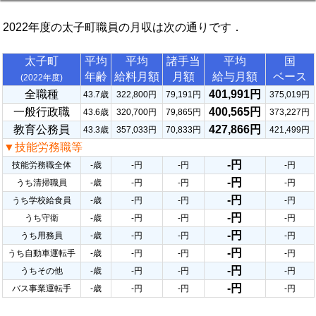
2022年度の太子町職員の月収は次の通りです．
太子町
平均
平均
諸手当
平均
国
年齢
給料月額
月額
給与月額
ベース
(2022年度)
全職種
401,991円
43.7歳
322,800円
79,191円
375,019円
一般行政職
400,565円
43.6歳
320,700円
79,865円
373,227円
教育公務員
427,866円
43.3歳
357,033円
70,833円
421,499円
▼技能労務職等
-円
技能労務職全体
-歳
-円
-円
-円
-円
うち清掃職員
-歳
-円
-円
-円
-円
うち学校給食員
-歳
-円
-円
-円
-円
うち守衛
-歳
-円
-円
-円
-円
うち用務員
-歳
-円
-円
-円
-円
うち自動車運転手
-歳
-円
-円
-円
-円
うちその他
-歳
-円
-円
-円
-円
バス事業運転手
-歳
-円
-円
-円