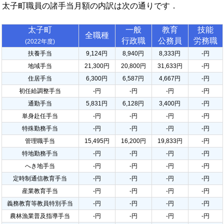
太子町職員の諸手当月額の内訳は次の通りです．
太子町
一般
教育
技能
全職種
行政職
公務員
労務職
(2022年度)
扶養手当
9,124円
8,940円
8,333円
-円
地域手当
21,300円
20,800円
31,633円
-円
住居手当
6,300円
6,587円
4,667円
-円
初任給調整手当
-円
-円
-円
-円
通勤手当
5,831円
6,128円
3,400円
-円
単身赴任手当
-円
-円
-円
-円
特殊勤務手当
-円
-円
-円
-円
管理職手当
15,495円
16,200円
19,833円
-円
特地勤務手当
-円
-円
-円
-円
へき地手当
-円
-円
-円
-円
定時制通信教育手当
-円
-円
-円
-円
産業教育手当
-円
-円
-円
-円
義務教育等教員特別手当
-円
-円
-円
-円
農林漁業普及指導手当
-円
-円
-円
-円