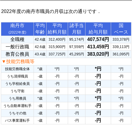
2022年度の南丹市職員の月収は次の通りです．
南丹市
平均
平均
諸手当
平均
国
年齢
給料月額
月額
給与月額
ベース
(2022年度)
全職種
407,574円
42.4歳
312,400円
95,174円
333,378円
一般行政職
413,459円
42.6歳
315,900円
97,559円
339,113円
教育公務員
383,020円
43.4歳
337,725円
45,295円
361,095円
▼技能労務職等
*円
技能労務職全体
*歳
*円
*円
*円
-円
うち清掃職員
-歳
-円
-円
-円
-円
うち学校給食員
-歳
-円
-円
-円
-円
うち守衛
-歳
-円
-円
-円
*円
うち用務員
*歳
*円
*円
*円
-円
うち自動車運転手
-歳
-円
-円
-円
-円
うちその他
-歳
-円
-円
-円
-円
バス事業運転手
-歳
-円
-円
-円