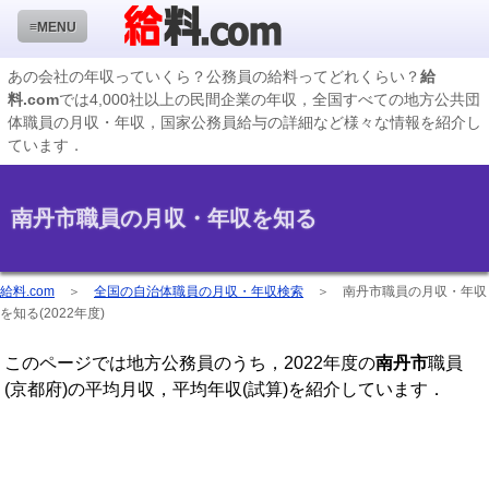
≡MENU
あの会社の年収っていくら？公務員の給料ってどれくらい？
給
料.com
では4,000社以上の民間企業の年収，全国すべての地方公共団
企業検索
体職員の月収・年収，国家公務員給与の詳細など様々な情報を紹介し
ています．
年収ランキング
業種別企業一覧
南丹市職員の月収・年収を知る
国家公務員編
地方公務員給料検索
給料.com
＞
全国の自治体職員の月収・年収検索
＞
南丹市職員の月収・年収
を知る(2022年度)
私立大学教員編
このページでは地方公務員のうち，2022年度の
南丹市
職員
収録企業データの状況
(京都府)の平均月収，平均年収(試算)を紹介しています．