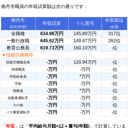
南丹市職員の年収試算額は次の通りです．
南丹市
年収順位
年収試算
うち賞与
(2022年度)
(全国)
全職種
634.98万円
145.89万円
317位
一般行政職
645.62万円
149.47万円
262位
教育公務員
619.73万円
160.10万円
-位
▼技能労務職等
-万円
120.94万円
-位
技能労務職全体
-万円
-万円
-位
清掃職員
-万円
*万円
-位
学校給食員
-万円
-万円
-位
守衛
-万円
*万円
-位
用務員
-万円
-万円
-位
自動車運転手
-万円
-万円
-位
その他
-万円
-万円
-位
バス事業運転手
「
年収
」は「
平均給与月額×12＋賞与(年額)
」で計算していま