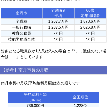
全退職者
60歳
南丹市
平均
定年退職者
全職種
1,267.7万円
1,873.6万円
一般行政職
1,287.5万円
2,026.8万円
教育公務員
-万円
-万円
技能労務職全体
*万円
*万円
対象となる職員数が1人又は2人の場合は「*」，数値のない場
合は「－」としています．
【参考】南丹市長の月収
南丹市長の月収(平均給料月額)は次の通りです．
平均給料月額
全国順位
(2022年)
736,000円
1,228位