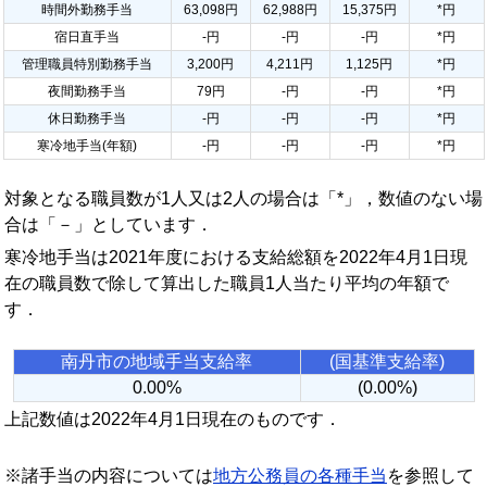
時間外勤務手当
63,098円
62,988円
15,375円
*円
宿日直手当
-円
-円
-円
*円
管理職員特別勤務手当
3,200円
4,211円
1,125円
*円
夜間勤務手当
79円
-円
-円
*円
休日勤務手当
-円
-円
-円
*円
寒冷地手当(年額)
-円
-円
-円
*円
対象となる職員数が1人又は2人の場合は「*」，数値のない場
合は「－」としています．
寒冷地手当は2021年度における支給総額を2022年4月1日現
在の職員数で除して算出した職員1人当たり平均の年額で
す．
南丹市の地域手当支給率
(国基準支給率)
0.00%
(0.00%)
上記数値は2022年4月1日現在のものです．
※諸手当の内容については
地方公務員の各種手当
を参照して