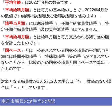
「
平均年齢
」は2022年4月の数値です．
「
平均給料月額
」とは毎月の基本給のことで，2022年4月分
の数値です(給料の調整額及び教職調整額を含みます）．
「
諸手当月額
」には寒冷地手当，任期付研究員業績手当，特
定任期付職員業績手当及び災害派遣手当は含みません．
「
平均給与月額
」とは給料月額と毎月支払われる諸手当の額
を合計したものです．
「
国ベース
」とは，公表されている国家公務員の平均給与月
額には時間外勤務手当，特殊勤務手当等の手当が含まれてい
ないことから，比較のため国家公務員と同じベースで算出し
たものです．
対象となる職員数が1人又は2人の場合は「*」，数値のない場
合は「－」としています．
南丹市職員の諸手当の内訳