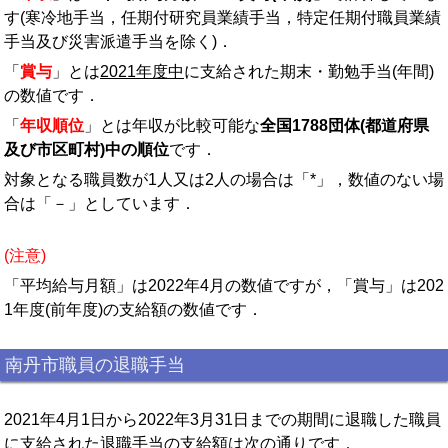
す(寒冷地手当，任期付研究員業績手当，特定任期付職員業績
手当及び災害派遣手当を除く)．
「
賞与
」とは
2021年度中
に支給された期末・勤勉手当(年間)
の数値です．
「
年収順位
」とは年収が比較可能な
全国1788団体(都道府県
及び市区町村)中の順位
です．
対象となる職員数が1人又は2人の場合は「*」，数値のない場
合は「－」としています．
(注意)
「平均給与月額」は2022年4月の数値ですが，「賞与」は202
1年度(前年度)の支給額の数値です．
南丹市職員の退職手当
2021年4月1日から2022年3月31日までの期間に退職した職員
に支給された退職手当の支給額は次の通りです．