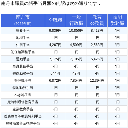
南丹市職員の諸手当月額の内訳は次の通りです．
南丹市
一般
教育
技能
全職種
行政職
公務員
労務職
(2022年度)
扶養手当
9,839円
10,850円
8,413円
*円
地域手当
-円
-円
-円
*円
住居手当
4,267円
4,509円
2,563円
*円
初任給調整手当
-円
-円
-円
*円
通勤手当
7,175円
7,105円
5,425円
*円
単身赴任手当
-円
-円
-円
*円
特殊勤務手当
644円
42円
-円
*円
管理職手当
6,872円
7,854円
12,394円
*円
特地勤務手当
-円
-円
-円
*円
へき地手当
-円
-円
-円
*円
定時制通信教育手当
-円
-円
-円
-円
産業教育手当
-円
-円
-円
-円
義務教育等教員特別手当
-円
-円
-円
-円
農林漁業普及指導手当
-円
-円
-円
-円