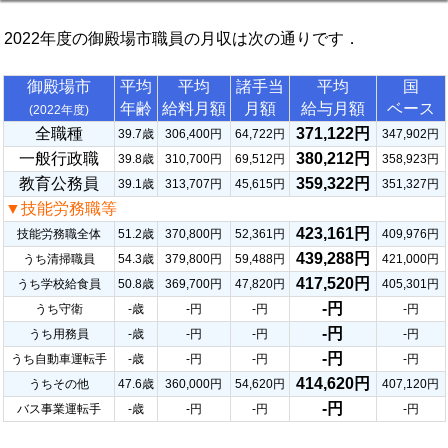
2022年度の御殿場市職員の月収は次の通りです．
御殿場市
平均
平均
諸手当
平均
国
年齢
給料月額
月額
給与月額
ベース
(2022年度)
全職種
371,122円
39.7歳
306,400円
64,722円
347,902円
一般行政職
380,212円
39.8歳
310,700円
69,512円
358,923円
教育公務員
359,322円
39.1歳
313,707円
45,615円
351,327円
▼技能労務職等
423,161円
技能労務職全体
51.2歳
370,800円
52,361円
409,976円
439,288円
うち清掃職員
54.3歳
379,800円
59,488円
421,000円
417,520円
うち学校給食員
50.8歳
369,700円
47,820円
405,301円
-円
うち守衛
-歳
-円
-円
-円
-円
うち用務員
-歳
-円
-円
-円
-円
うち自動車運転手
-歳
-円
-円
-円
414,620円
うちその他
47.6歳
360,000円
54,620円
407,120円
-円
バス事業運転手
-歳
-円
-円
-円