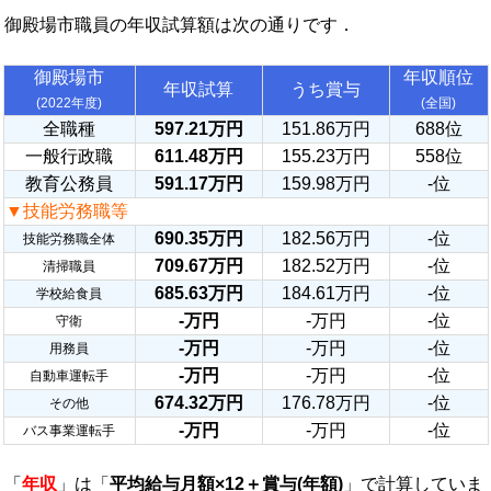
御殿場市職員の年収試算額は次の通りです．
御殿場市
年収順位
年収試算
うち賞与
(2022年度)
(全国)
全職種
597.21万円
151.86万円
688位
一般行政職
611.48万円
155.23万円
558位
教育公務員
591.17万円
159.98万円
-位
▼技能労務職等
690.35万円
182.56万円
-位
技能労務職全体
709.67万円
182.52万円
-位
清掃職員
685.63万円
184.61万円
-位
学校給食員
-万円
-万円
-位
守衛
-万円
-万円
-位
用務員
-万円
-万円
-位
自動車運転手
674.32万円
176.78万円
-位
その他
-万円
-万円
-位
バス事業運転手
「
年収
」は「
平均給与月額×12＋賞与(年額)
」で計算していま