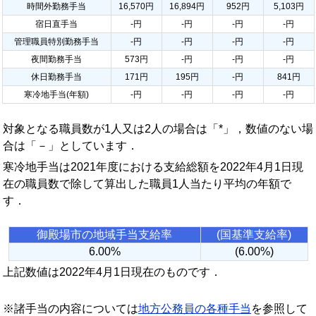
時間外勤務手当
16,570円
16,894円
952円
5,103円
宿日直手当
-円
-円
-円
-円
管理職員特別勤務手当
-円
-円
-円
-円
夜間勤務手当
573円
-円
-円
-円
休日勤務手当
171円
195円
-円
841円
寒冷地手当(年額)
-円
-円
-円
-円
対象となる職員数が1人又は2人の場合は「*」，数値のない場
合は「－」としています．
寒冷地手当は2021年度における支給総額を2022年4月1日現
在の職員数で除して算出した職員1人当たり平均の年額で
す．
御殿場市の地域手当支給率
(国基準支給率)
6.00%
(6.00%)
上記数値は2022年4月1日現在のものです．
※諸手当の内容については
地方公務員の各種手当
を参照して