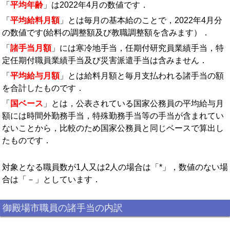
「
平均年齢
」は2022年4月の数値です．
「
平均給料月額
」とは毎月の基本給のことで，2022年4月分
の数値です(給料の調整額及び教職調整額を含みます）．
「
諸手当月額
」には寒冷地手当，任期付研究員業績手当，特
定任期付職員業績手当及び災害派遣手当は含みません．
「
平均給与月額
」とは給料月額と毎月支払われる諸手当の額
を合計したものです．
「
国ベース
」とは，公表されている国家公務員の平均給与月
額には時間外勤務手当，特殊勤務手当等の手当が含まれてい
ないことから，比較のため国家公務員と同じベースで算出し
たものです．
対象となる職員数が1人又は2人の場合は「*」，数値のない場
合は「－」としています．
御殿場市職員の諸手当の内訳