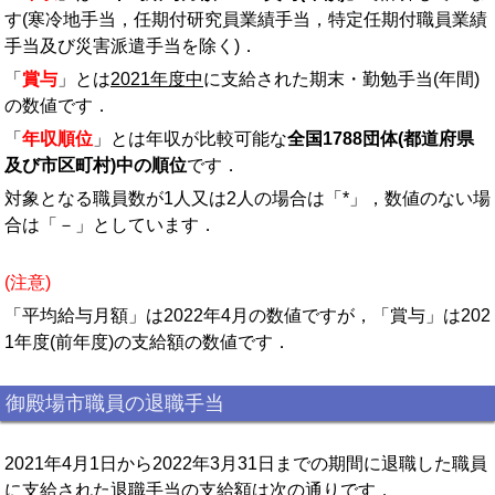
す(寒冷地手当，任期付研究員業績手当，特定任期付職員業績
手当及び災害派遣手当を除く)．
「
賞与
」とは
2021年度中
に支給された期末・勤勉手当(年間)
の数値です．
「
年収順位
」とは年収が比較可能な
全国1788団体(都道府県
及び市区町村)中の順位
です．
対象となる職員数が1人又は2人の場合は「*」，数値のない場
合は「－」としています．
(注意)
「平均給与月額」は2022年4月の数値ですが，「賞与」は202
1年度(前年度)の支給額の数値です．
御殿場市職員の退職手当
2021年4月1日から2022年3月31日までの期間に退職した職員
に支給された退職手当の支給額は次の通りです．