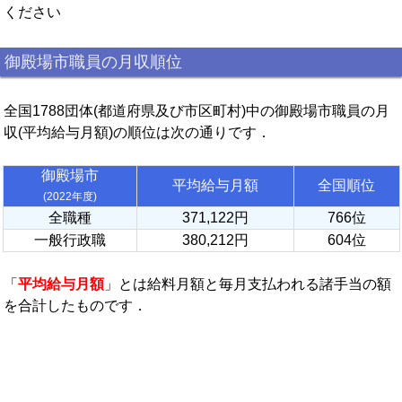
ください
御殿場市職員の月収順位
全国1788団体(都道府県及び市区町村)中の御殿場市職員の月
収(平均給与月額)の順位は次の通りです．
御殿場市
平均給与月額
全国順位
(2022年度)
全職種
371,122円
766位
一般行政職
380,212円
604位
「
平均給与月額
」とは給料月額と毎月支払われる諸手当の額
を合計したものです．