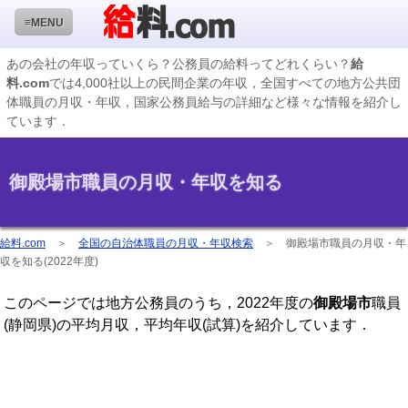
≡MENU
あの会社の年収っていくら？公務員の給料ってどれくらい？
給
料.com
では4,000社以上の民間企業の年収，全国すべての地方公共団
企業検索
体職員の月収・年収，国家公務員給与の詳細など様々な情報を紹介し
ています．
年収ランキング
業種別企業一覧
御殿場市職員の月収・年収を知る
国家公務員編
地方公務員給料検索
給料.com
＞
全国の自治体職員の月収・年収検索
＞
御殿場市職員の月収・年
収を知る(2022年度)
私立大学教員編
このページでは地方公務員のうち，2022年度の
御殿場市
職員
収録企業データの状況
(静岡県)の平均月収，平均年収(試算)を紹介しています．