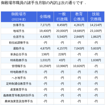
御殿場市職員の諸手当月額の内訳は次の通りです．
御殿場市
一般
教育
技能
全職種
行政職
公務員
労務職
(2022年度)
扶養手当
7,271円
8,459円
4,261円
14,214円
地域手当
19,400円
20,000円
19,685円
23,100円
住居手当
4,436円
5,540円
2,848円
1,862円
初任給調整手当
-円
-円
-円
-円
通勤手当
4,875円
4,157円
7,043円
5,603円
単身赴任手当
136円
228円
-円
-円
特殊勤務手当
1,031円
43円
-円
1,638円
管理職手当
10,259円
13,996円
10,826円
-円
特地勤務手当
-円
-円
-円
-円
へき地手当
-円
-円
-円
-円
定時制通信教育手当
-円
-円
-円
-円
産業教育手当
-円
-円
-円
-円
義務教育等教員特別手当
-円
-円
-円
-円
農林漁業普及指導手当
-円
-円
-円
-円