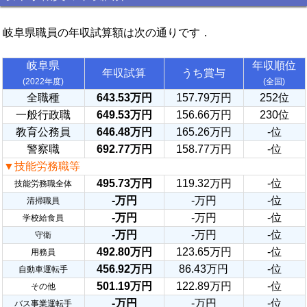
岐阜県職員の年収試算額は次の通りです．
岐阜県
年収順位
年収試算
うち賞与
(2022年度)
(全国)
全職種
643.53万円
157.79万円
252位
一般行政職
649.53万円
156.66万円
230位
教育公務員
646.48万円
165.26万円
-位
警察職
692.77万円
158.77万円
-位
▼技能労務職等
495.73万円
119.32万円
-位
技能労務職全体
-万円
-万円
-位
清掃職員
-万円
-万円
-位
学校給食員
-万円
-万円
-位
守衛
492.80万円
123.65万円
-位
用務員
456.92万円
86.43万円
-位
自動車運転手
501.19万円
122.89万円
-位
その他
-万円
-万円
-位
バス事業運転手