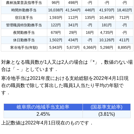
農林漁業普及指導手当
96円
498円
-円
-円
-円
時間外勤務手当
16,038円
41,544円
446円
41,970円
18,402円
宿日直手当
1,593円
112円
135円
10,463円
712円
管理職員特別勤務手当
122円
341円
-円
181円
-円
夜間勤務手当
679円
29円
16円
4,735円
-円
休日勤務手当
1,502円
434円
-円
10,126円
411円
寒冷地手当(年額)
5,943円
5,673円
6,366円
5,298円
8,895円
対象となる職員数が1人又は2人の場合は「*」，数値のない場
合は「－」としています．
寒冷地手当は2021年度における支給総額を2022年4月1日現
在の職員数で除して算出した職員1人当たり平均の年額で
す．
岐阜県の地域手当支給率
(国基準支給率)
2.45%
(3.81%)
上記数値は2022年4月1日現在のものです．