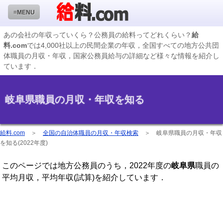
≡MENU
あの会社の年収っていくら？公務員の給料ってどれくらい？
給
料.com
では4,000社以上の民間企業の年収，全国すべての地方公共団
企業検索
体職員の月収・年収，国家公務員給与の詳細など様々な情報を紹介し
ています．
年収ランキング
業種別企業一覧
岐阜県職員の月収・年収を知る
国家公務員編
地方公務員給料検索
給料.com
＞
全国の自治体職員の月収・年収検索
＞
岐阜県職員の月収・年収
を知る(2022年度)
私立大学教員編
このページでは地方公務員のうち，2022年度の
岐阜県
職員の
収録企業データの状況
平均月収，平均年収(試算)を紹介しています．