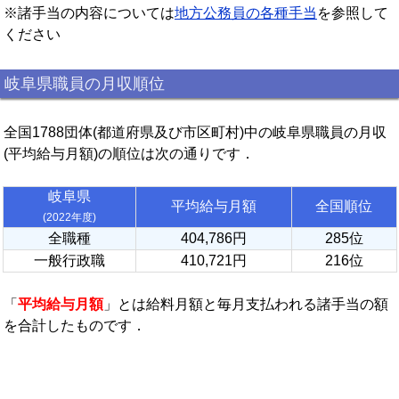
※諸手当の内容については
地方公務員の各種手当
を参照して
ください
岐阜県職員の月収順位
全国1788団体(都道府県及び市区町村)中の岐阜県職員の月収
(平均給与月額)の順位は次の通りです．
岐阜県
平均給与月額
全国順位
(2022年度)
全職種
404,786円
285位
一般行政職
410,721円
216位
「
平均給与月額
」とは給料月額と毎月支払われる諸手当の額
を合計したものです．