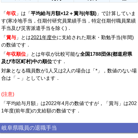
「
年収
」は「
平均給与月額×12＋賞与(年額)
」で計算していま
す(寒冷地手当，任期付研究員業績手当，特定任期付職員業績
手当及び災害派遣手当を除く)．
「
賞与
」とは
2021年度中
に支給された期末・勤勉手当(年間)
の数値です．
「
年収順位
」とは年収が比較可能な
全国1788団体(都道府県
及び市区町村)中の順位
です．
対象となる職員数が1人又は2人の場合は「*」，数値のない場
合は「－」としています．
(注意)
「平均給与月額」は2022年4月の数値ですが，「賞与」は202
1年度(前年度)の支給額の数値です．
岐阜県職員の退職手当