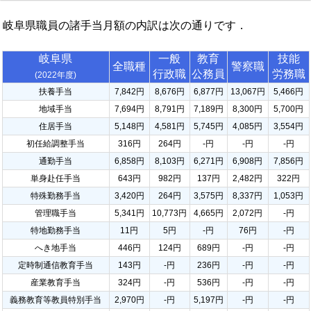
岐阜県職員の諸手当月額の内訳は次の通りです．
岐阜県
一般
教育
技能
全職種
警察職
行政職
公務員
労務職
(2022年度)
扶養手当
7,842円
8,676円
6,877円
13,067円
5,466円
地域手当
7,694円
8,791円
7,189円
8,300円
5,700円
住居手当
5,148円
4,581円
5,745円
4,085円
3,554円
初任給調整手当
316円
264円
-円
-円
-円
通勤手当
6,858円
8,103円
6,271円
6,908円
7,856円
単身赴任手当
643円
982円
137円
2,482円
322円
特殊勤務手当
3,420円
264円
3,575円
8,337円
1,053円
管理職手当
5,341円
10,773円
4,665円
2,072円
-円
特地勤務手当
11円
5円
-円
76円
-円
へき地手当
446円
124円
689円
-円
-円
定時制通信教育手当
143円
-円
236円
-円
-円
産業教育手当
324円
-円
536円
-円
-円
義務教育等教員特別手当
2,970円
-円
5,197円
-円
-円