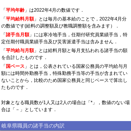
「
平均年齢
」は2022年4月の数値です．
「
平均給料月額
」とは毎月の基本給のことで，2022年4月分
の数値です(給料の調整額及び教職調整額を含みます）．
「
諸手当月額
」には寒冷地手当，任期付研究員業績手当，特
定任期付職員業績手当及び災害派遣手当は含みません．
「
平均給与月額
」とは給料月額と毎月支払われる諸手当の額
を合計したものです．
「
国ベース
」とは，公表されている国家公務員の平均給与月
額には時間外勤務手当，特殊勤務手当等の手当が含まれてい
ないことから，比較のため国家公務員と同じベースで算出し
たものです．
対象となる職員数が1人又は2人の場合は「*」，数値のない場
合は「－」としています．
岐阜県職員の諸手当の内訳