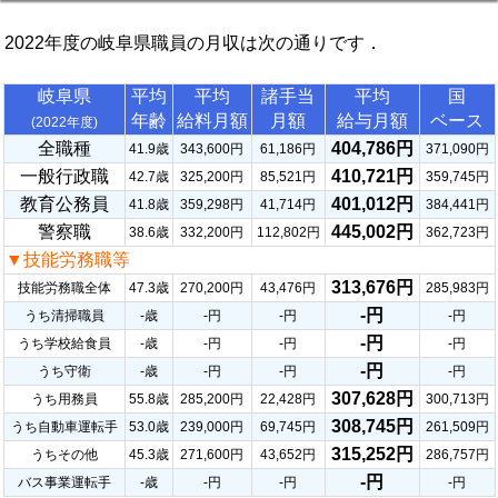
2022年度の岐阜県職員の月収は次の通りです．
岐阜県
平均
平均
諸手当
平均
国
年齢
給料月額
月額
給与月額
ベース
(2022年度)
全職種
404,786円
41.9歳
343,600円
61,186円
371,090円
一般行政職
410,721円
42.7歳
325,200円
85,521円
359,745円
教育公務員
401,012円
41.8歳
359,298円
41,714円
384,441円
警察職
445,002円
38.6歳
332,200円
112,802円
362,723円
▼技能労務職等
313,676円
技能労務職全体
47.3歳
270,200円
43,476円
285,983円
-円
うち清掃職員
-歳
-円
-円
-円
-円
うち学校給食員
-歳
-円
-円
-円
-円
うち守衛
-歳
-円
-円
-円
307,628円
うち用務員
55.8歳
285,200円
22,428円
300,713円
308,745円
うち自動車運転手
53.0歳
239,000円
69,745円
261,509円
315,252円
うちその他
45.3歳
271,600円
43,652円
286,757円
-円
バス事業運転手
-歳
-円
-円
-円