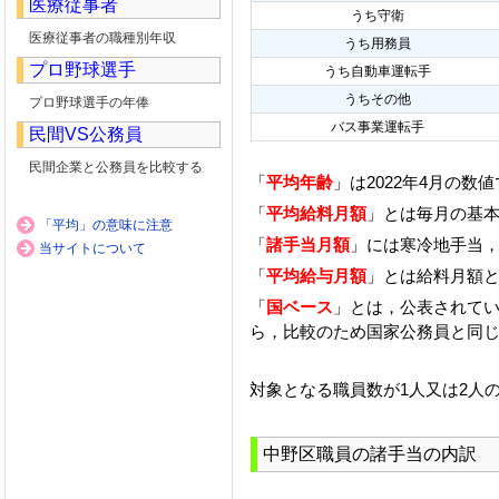
医療従事者
うち守衛
医療従事者の職種別年収
うち用務員
プロ野球選手
うち自動車運転手
うちその他
プロ野球選手の年俸
バス事業運転手
民間VS公務員
民間企業と公務員を比較する
「
平均年齢
」は2022年4月の数
「
平均給料月額
」とは毎月の基本
「平均」の意味に注意
「
諸手当月額
」には寒冷地手当
当サイトについて
「
平均給与月額
」とは給料月額
「
国ベース
」とは，公表されて
ら，比較のため国家公務員と同
対象となる職員数が1人又は2人
中野区職員の諸手当の内訳