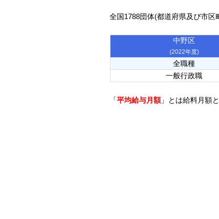
全国1788団体(都道府県及び市
中野区
(2022年度)
全職種
一般行政職
「
平均給与月額
」とは給料月額