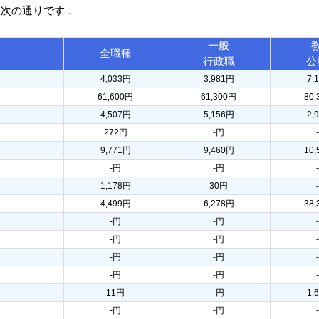
は次の通りです．
一般
全職種
行政職
公
4,033円
3,981円
7,
61,600円
61,300円
80
4,507円
5,156円
2,
272円
-円
9,771円
9,460円
10
-円
-円
1,178円
30円
4,499円
6,278円
38
-円
-円
-円
-円
-円
-円
-円
-円
11円
-円
1,
-円
-円