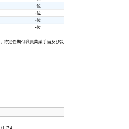
-位
-位
-位
-位
当，特定任期付職員業績手当及び災
通りです．