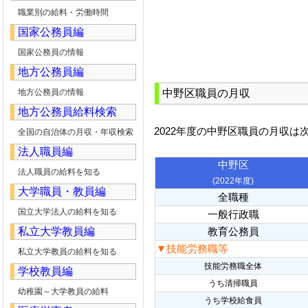
職業別の給料・労働時間
国家公務員編
国家公務員の情報
地方公務員編
地方公務員の情報
中野区職員の月収
地方公務員給料検索
2022年度の中野区職員の月収は
全国の自治体の月収・年収検索
法人職員編
中野区
法人職員の給料を知る
(2022年度)
大学職員・教員編
全職種
国立大学法人の給料を知る
一般行政職
私立大学教員編
教育公務員
▼技能労務職等
私立大学教員の給料を知る
技能労務職全体
学校教員編
うち清掃職員
幼稚園～大学教員の給料
うち学校給食員