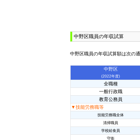
中野区職員の年収試算
中野区職員の年収試算額は次の
中野区
(2022年度)
全職種
一般行政職
教育公務員
▼技能労務職等
技能労務職全体
清掃職員
学校給食員
守衛