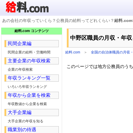
あの会社の年収っていくら？公務員の給料ってどれくらい？
給料.com
企業検索
給料.com コンテンツ
年収ランキング
中野区職員の月収・年収
業種別企業一覧
民間企業編
国家公務員編
地方公務員給料検索
民間企業の給料・労働時間
給料.com
＞
全国の自治体職員の月収
私立大学教員編
主要企業の年収検索
収録企業データの状況
このページでは地方公務員のうち，
企業の年収検索
年収ランキング一覧
いろいろ年収ランキング
年収から企業を検索
年収数値から企業を検索
大手企業編
大手企業の年収を知る
職業別の待遇