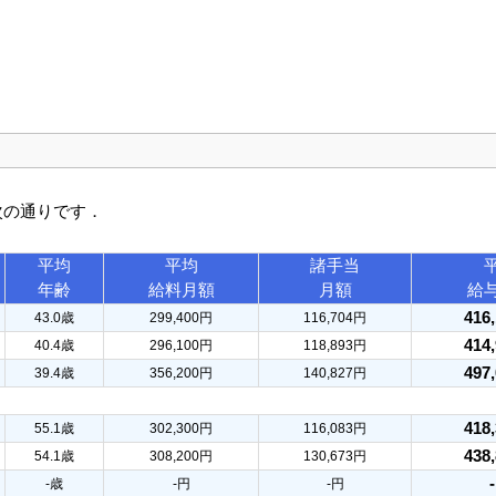
次の通りです．
平均
平均
諸手当
年齢
給料月額
月額
給
416
43.0歳
299,400円
116,704円
414
40.4歳
296,100円
118,893円
497
39.4歳
356,200円
140,827円
418
55.1歳
302,300円
116,083円
438
54.1歳
308,200円
130,673円
-歳
-円
-円