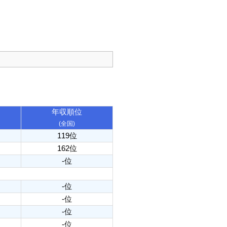
年収順位
(全国)
119位
162位
-位
-位
-位
-位
-位