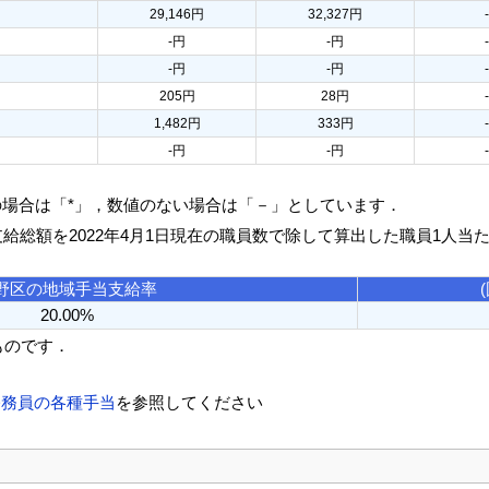
29,146円
32,327円
-円
-円
-円
-円
205円
28円
1,482円
333円
-円
-円
の場合は「*」，数値のない場合は「－」としています．
支給総額を2022年4月1日現在の職員数で除して算出した職員1人当
野区の地域手当支給率
20.00%
ものです．
公務員の各種手当
を参照してください