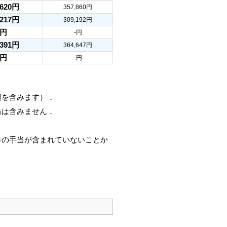
,620円
357,860円
,217円
309,192円
-円
-円
,391円
364,647円
-円
-円
額を含みます）．
当は含みません．
等の手当が含まれていないことか