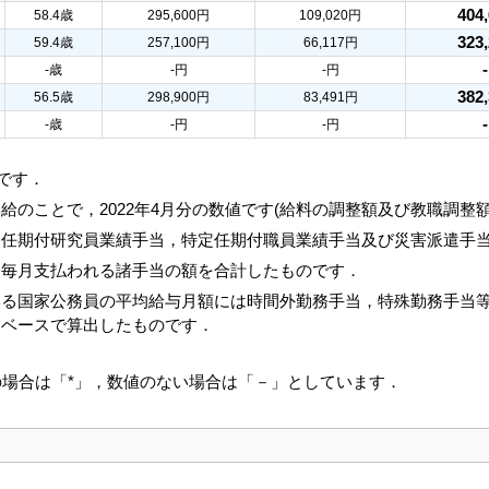
404
58.4歳
295,600円
109,020円
323
59.4歳
257,100円
66,117円
-歳
-円
-円
382
56.5歳
298,900円
83,491円
-歳
-円
-円
値です．
給のことで，2022年4月分の数値です(給料の調整額及び教職調整
，任期付研究員業績手当，特定任期付職員業績手当及び災害派遣手
と毎月支払われる諸手当の額を合計したものです．
いる国家公務員の平均給与月額には時間外勤務手当，特殊勤務手当
じベースで算出したものです．
の場合は「*」，数値のない場合は「－」としています．