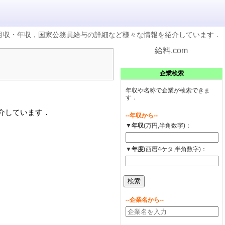
の月収・年収，国家公務員給与の詳細など様々な情報を紹介しています．
給料.com
企業検索
年収や名称で企業が検索できま
す．
紹介しています．
--年収から--
▼年収
(万円,半角数字)：
▼年度
(西暦4ケタ,半角数字)：
--企業名から--