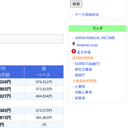
・
データ収録状況
リンク
・
JAPAN ANNUAL INCOME
Amazon.co.jp
楽天市場
-民間給料関係-
・
EDINET(金融庁)
平均
国
・
厚生労働省
与月額
ベース
・
国税庁
-公務員給料関係-
,104円
374,311円
・
人事院
,993円
372,815円
・
内閣人事局
,027円
484,834円
・
総務省
,383円
372,573円
,873円
381,963円
-円
-円