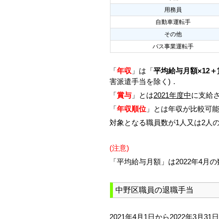
用務員
自動車運転手
その他
バス事業運転手
「
年収
」は「
平均給与月額×12＋
害派遣手当を除く)．
「
賞与
」とは
2021年度中
に支給さ
「
年収順位
」とは年収が比較可
対象となる職員数が1人又は2人
(注意)
「平均給与月額」は2022年4月
中野区職員の退職手当
2021年4月1日から2022年