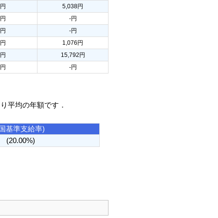
-円
5,038円
-円
-円
-円
-円
-円
1,076円
-円
15,792円
-円
-円
たり平均の年額です．
(国基準支給率)
(20.00%)