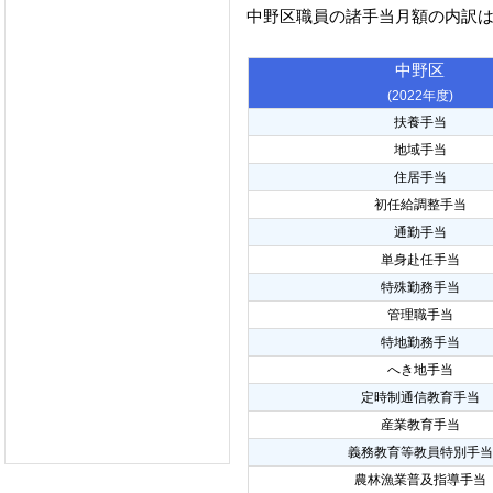
中野区職員の諸手当月額の内訳
中野区
(2022年度)
扶養手当
地域手当
住居手当
初任給調整手当
通勤手当
単身赴任手当
特殊勤務手当
管理職手当
特地勤務手当
へき地手当
定時制通信教育手当
産業教育手当
義務教育等教員特別手当
農林漁業普及指導手当