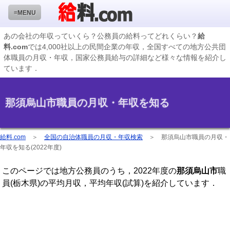
≡MENU
あの会社の年収っていくら？公務員の給料ってどれくらい？
給
料.com
では4,000社以上の民間企業の年収，全国すべての地方公共団
企業検索
体職員の月収・年収，国家公務員給与の詳細など様々な情報を紹介し
ています．
年収ランキング
業種別企業一覧
那須烏山市職員の月収・年収を知る
国家公務員編
地方公務員給料検索
給料.com
＞
全国の自治体職員の月収・年収検索
＞
那須烏山市職員の月収・
年収を知る(2022年度)
私立大学教員編
このページでは地方公務員のうち，2022年度の
那須烏山市
職
収録企業データの状況
員(栃木県)の平均月収，平均年収(試算)を紹介しています．