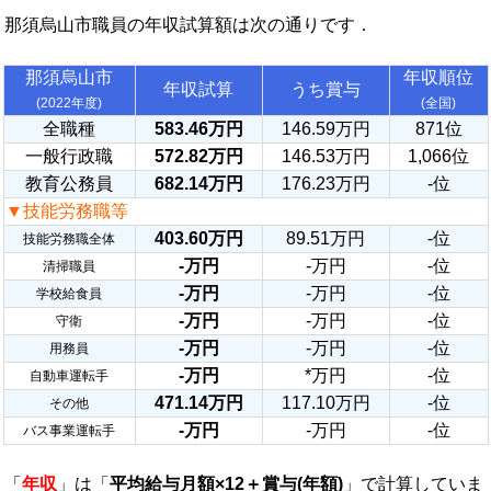
那須烏山市職員の年収試算額は次の通りです．
那須烏山市
年収順位
年収試算
うち賞与
(2022年度)
(全国)
全職種
583.46万円
146.59万円
871位
一般行政職
572.82万円
146.53万円
1,066位
教育公務員
682.14万円
176.23万円
-位
▼技能労務職等
403.60万円
89.51万円
-位
技能労務職全体
-万円
-万円
-位
清掃職員
-万円
-万円
-位
学校給食員
-万円
-万円
-位
守衛
-万円
-万円
-位
用務員
-万円
*万円
-位
自動車運転手
471.14万円
117.10万円
-位
その他
-万円
-万円
-位
バス事業運転手
「
年収
」は「
平均給与月額×12＋賞与(年額)
」で計算していま