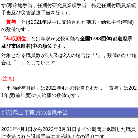
す(寒冷地手当，任期付研究員業績手当，特定任期付職員業績
手当及び災害派遣手当を除く)．
「
賞与
」とは
2021年度中
に支給された期末・勤勉手当(年間)
の数値です．
「
年収順位
」とは年収が比較可能な
全国1788団体(都道府県
及び市区町村)中の順位
です．
対象となる職員数が1人又は2人の場合は「*」，数値のない場
合は「－」としています．
(注意)
「平均給与月額」は2022年4月の数値ですが，「賞与」は202
1年度(前年度)の支給額の数値です．
那須烏山市職員の退職手当
2021年4月1日から2022年3月31日までの期間に退職した職員
に支給された退職手当の支給額は次の通りです．