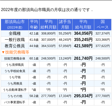
2022年度の那須烏山市職員の月収は次の通りです．
那須烏山市
平均
平均
諸手当
平均
国
年齢
給料月額
月額
給与月額
ベース
(2022年度)
全職種
364,056円
42.1歳
308,800円
55,256円
327,374円
一般行政職
355,245円
41.8歳
307,000円
48,245円
323,366円
教育公務員
421,589円
44.9歳
364,533円
57,056円
377,622円
▼技能労務職等
261,740円
技能労務職全体
60.1歳
248,500円
13,240円
248,500円
-円
うち清掃職員
-歳
-円
-円
-円
-円
うち学校給食員
-歳
-円
-円
-円
-円
うち守衛
-歳
-円
-円
-円
-円
うち用務員
-歳
-円
-円
-円
*円
うち自動車運転手
*歳
*円
*円
*円
295,034円
うちその他
58.2歳
277,700円
17,334円
277,700円
-円
バス事業運転手
-歳
-円
-円
-円