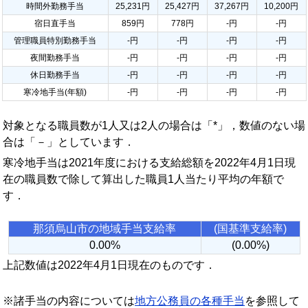
時間外勤務手当
25,231円
25,427円
37,267円
10,200円
宿日直手当
859円
778円
-円
-円
管理職員特別勤務手当
-円
-円
-円
-円
夜間勤務手当
-円
-円
-円
-円
休日勤務手当
-円
-円
-円
-円
寒冷地手当(年額)
-円
-円
-円
-円
対象となる職員数が1人又は2人の場合は「*」，数値のない場
合は「－」としています．
寒冷地手当は2021年度における支給総額を2022年4月1日現
在の職員数で除して算出した職員1人当たり平均の年額で
す．
那須烏山市の地域手当支給率
(国基準支給率)
0.00%
(0.00%)
上記数値は2022年4月1日現在のものです．
※諸手当の内容については
地方公務員の各種手当
を参照して