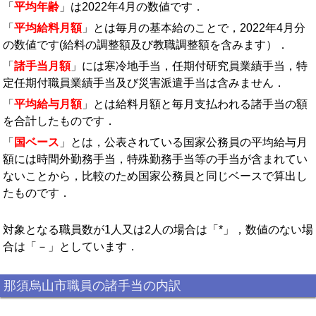
「
平均年齢
」は2022年4月の数値です．
「
平均給料月額
」とは毎月の基本給のことで，2022年4月分
の数値です(給料の調整額及び教職調整額を含みます）．
「
諸手当月額
」には寒冷地手当，任期付研究員業績手当，特
定任期付職員業績手当及び災害派遣手当は含みません．
「
平均給与月額
」とは給料月額と毎月支払われる諸手当の額
を合計したものです．
「
国ベース
」とは，公表されている国家公務員の平均給与月
額には時間外勤務手当，特殊勤務手当等の手当が含まれてい
ないことから，比較のため国家公務員と同じベースで算出し
たものです．
対象となる職員数が1人又は2人の場合は「*」，数値のない場
合は「－」としています．
那須烏山市職員の諸手当の内訳