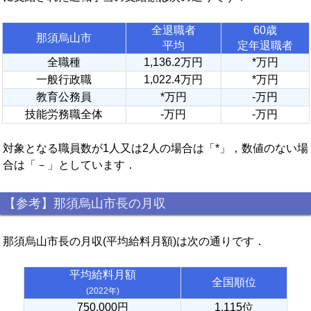
全退職者
60歳
那須烏山市
平均
定年退職者
全職種
1,136.2万円
*万円
一般行政職
1,022.4万円
*万円
教育公務員
*万円
-万円
技能労務職全体
-万円
-万円
対象となる職員数が1人又は2人の場合は「*」，数値のない場
合は「－」としています．
【参考】那須烏山市長の月収
那須烏山市長の月収(平均給料月額)は次の通りです．
平均給料月額
全国順位
(2022年)
750,000円
1,115位