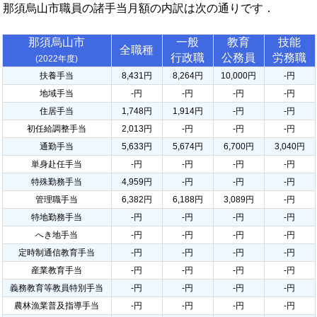
那須烏山市職員の諸手当月額の内訳は次の通りです．
那須烏山市
一般
教育
技能
全職種
行政職
公務員
労務職
(2022年度)
扶養手当
8,431円
8,264円
10,000円
-円
地域手当
-円
-円
-円
-円
住居手当
1,748円
1,914円
-円
-円
初任給調整手当
2,013円
-円
-円
-円
通勤手当
5,633円
5,674円
6,700円
3,040円
単身赴任手当
-円
-円
-円
-円
特殊勤務手当
4,959円
-円
-円
-円
管理職手当
6,382円
6,188円
3,089円
-円
特地勤務手当
-円
-円
-円
-円
へき地手当
-円
-円
-円
-円
定時制通信教育手当
-円
-円
-円
-円
産業教育手当
-円
-円
-円
-円
義務教育等教員特別手当
-円
-円
-円
-円
農林漁業普及指導手当
-円
-円
-円
-円