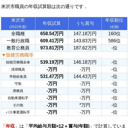
米沢市職員の年収試算額は次の通りです．
米沢市
年収順位
年収試算
うち賞与
(2022年度)
(全国)
全職種
658.54万円
147.18万円
160位
一般行政職
609.41万円
143.83万円
586位
教育公務員
973.81万円
187.62万円
-位
▼技能労務職等
539.19万円
146.18万円
-位
技能労務職全体
-万円
-万円
-位
清掃職員
531.47万円
144.43万円
-位
学校給食員
-万円
-万円
-位
守衛
-万円
-万円
-位
用務員
-万円
-万円
-位
自動車運転手
-万円
*万円
-位
その他
-万円
-万円
-位
バス事業運転手
「
年収
」は「
平均給与月額×12＋賞与(年額)
」で計算していま