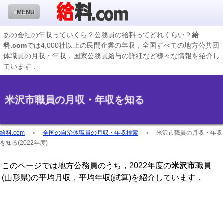
≡MENU
あの会社の年収っていくら？公務員の給料ってどれくらい？
給
料.com
では4,000社以上の民間企業の年収，全国すべての地方公共団
企業検索
体職員の月収・年収，国家公務員給与の詳細など様々な情報を紹介し
ています．
年収ランキング
業種別企業一覧
米沢市職員の月収・年収を知る
国家公務員編
地方公務員給料検索
給料.com
＞
全国の自治体職員の月収・年収検索
＞
米沢市職員の月収・年収
を知る(2022年度)
私立大学教員編
このページでは地方公務員のうち，2022年度の
米沢市
職員
収録企業データの状況
(山形県)の平均月収，平均年収(試算)を紹介しています．