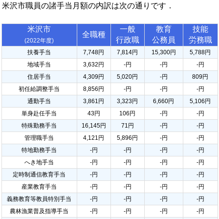
米沢市職員の諸手当月額の内訳は次の通りです．
米沢市
一般
教育
技能
全職種
行政職
公務員
労務職
(2022年度)
扶養手当
7,748円
7,814円
15,300円
5,788円
地域手当
3,632円
-円
-円
-円
住居手当
4,309円
5,020円
-円
809円
初任給調整手当
8,856円
-円
-円
-円
通勤手当
3,861円
3,323円
6,660円
5,106円
単身赴任手当
43円
106円
-円
-円
特殊勤務手当
16,145円
71円
-円
-円
管理職手当
4,121円
5,896円
-円
-円
特地勤務手当
-円
-円
-円
-円
へき地手当
-円
-円
-円
-円
定時制通信教育手当
-円
-円
-円
-円
産業教育手当
-円
-円
-円
-円
義務教育等教員特別手当
-円
-円
-円
-円
農林漁業普及指導手当
-円
-円
-円
-円