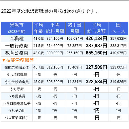
2022年度の米沢市職員の月収は次の通りです．
米沢市
平均
平均
諸手当
平均
国
年齢
給料月額
月額
給与月額
ベース
(2022年度)
全職種
426,134円
41.6歳
324,100円
102,034円
357,632円
一般行政職
387,987円
41.5歳
314,600円
73,387円
338,317円
教育公務員
655,160円
43.0歳
390,000円
265,160円
410,975円
▼技能労務職等
327,509円
技能労務職全体
45.7歳
312,100円
15,409円
323,005円
-円
うち清掃職員
-歳
-円
-円
-円
322,534円
うち学校給食員
45.0歳
308,300円
14,234円
319,626円
-円
うち守衛
-歳
-円
-円
-円
-円
うち用務員
-歳
-円
-円
-円
-円
うち自動車運転手
-歳
-円
-円
-円
*円
うちその他
*歳
*円
*円
*円
-円
バス事業運転手
-歳
-円
-円
-円