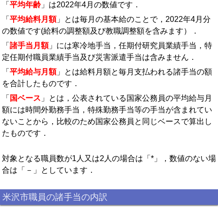
「
平均年齢
」は2022年4月の数値です．
「
平均給料月額
」とは毎月の基本給のことで，2022年4月分
の数値です(給料の調整額及び教職調整額を含みます）．
「
諸手当月額
」には寒冷地手当，任期付研究員業績手当，特
定任期付職員業績手当及び災害派遣手当は含みません．
「
平均給与月額
」とは給料月額と毎月支払われる諸手当の額
を合計したものです．
「
国ベース
」とは，公表されている国家公務員の平均給与月
額には時間外勤務手当，特殊勤務手当等の手当が含まれてい
ないことから，比較のため国家公務員と同じベースで算出し
たものです．
対象となる職員数が1人又は2人の場合は「*」，数値のない場
合は「－」としています．
米沢市職員の諸手当の内訳