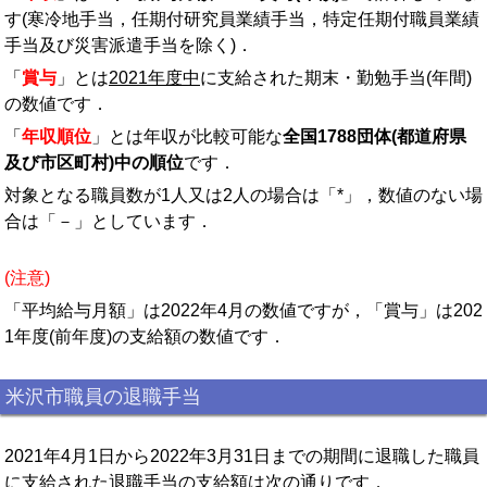
す(寒冷地手当，任期付研究員業績手当，特定任期付職員業績
手当及び災害派遣手当を除く)．
「
賞与
」とは
2021年度中
に支給された期末・勤勉手当(年間)
の数値です．
「
年収順位
」とは年収が比較可能な
全国1788団体(都道府県
及び市区町村)中の順位
です．
対象となる職員数が1人又は2人の場合は「*」，数値のない場
合は「－」としています．
(注意)
「平均給与月額」は2022年4月の数値ですが，「賞与」は202
1年度(前年度)の支給額の数値です．
米沢市職員の退職手当
2021年4月1日から2022年3月31日までの期間に退職した職員
に支給された退職手当の支給額は次の通りです．