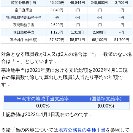
時間外勤務手当
46,525円
49,844円
240,600円
3,706円
宿日直手当
3,040円
-円
-円
-円
管理職員特別勤務手当
-円
-円
-円
-円
夜間勤務手当
2,629円
-円
-円
-円
休日勤務手当
1,125円
1,313円
2,600円
-円
寒冷地手当(年額)
57,872円
58,571円
68,100円
51,700円
対象となる職員数が1人又は2人の場合は「*」，数値のない場
合は「－」としています．
寒冷地手当は2021年度における支給総額を2022年4月1日現
在の職員数で除して算出した職員1人当たり平均の年額で
す．
米沢市の地域手当支給率
(国基準支給率)
0.00%
(0.00%)
上記数値は2022年4月1日現在のものです．
※諸手当の内容については
地方公務員の各種手当
を参照して