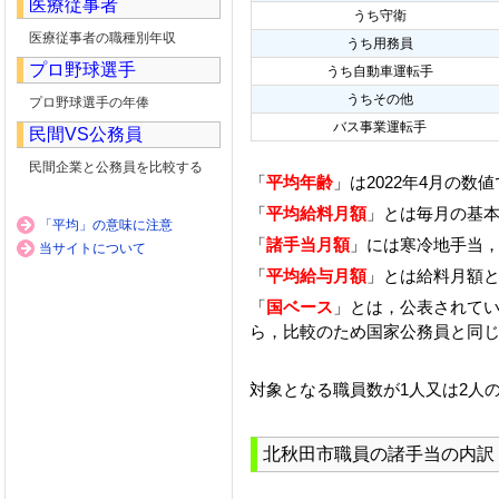
医療従事者
うち守衛
医療従事者の職種別年収
うち用務員
プロ野球選手
うち自動車運転手
うちその他
プロ野球選手の年俸
バス事業運転手
民間VS公務員
民間企業と公務員を比較する
「
平均年齢
」は2022年4月の数
「
平均給料月額
」とは毎月の基本
「平均」の意味に注意
「
諸手当月額
」には寒冷地手当
当サイトについて
「
平均給与月額
」とは給料月額
「
国ベース
」とは，公表されて
ら，比較のため国家公務員と同
対象となる職員数が1人又は2人
北秋田市職員の諸手当の内訳