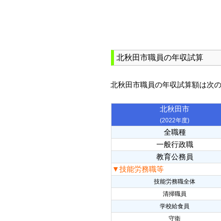
北秋田市職員の年収試算
北秋田市職員の年収試算額は次
北秋田市
(2022年度)
全職種
一般行政職
教育公務員
▼技能労務職等
技能労務職全体
清掃職員
学校給食員
守衛