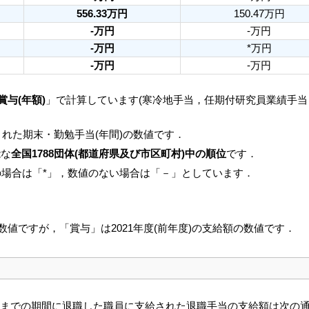
556.33万円
150.47万円
-万円
-万円
-万円
*万円
-万円
-万円
賞与(年額)
」で計算しています(寒冷地手当，任期付研究員業績手
れた期末・勤勉手当(年間)の数値です．
能な
全国1788団体(都道府県及び市区町村)中の順位
です．
の場合は「*」，数値のない場合は「－」としています．
の数値ですが，「賞与」は2021年度(前年度)の支給額の数値です．
3月31日までの期間に退職した職員に支給された退職手当の支給額は次の