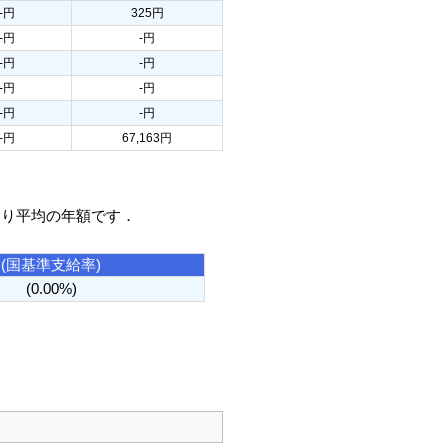
-円
325円
-円
-円
-円
-円
-円
-円
-円
-円
-円
67,163円
たり平均の年額です．
(国基準支給率)
(0.00%)