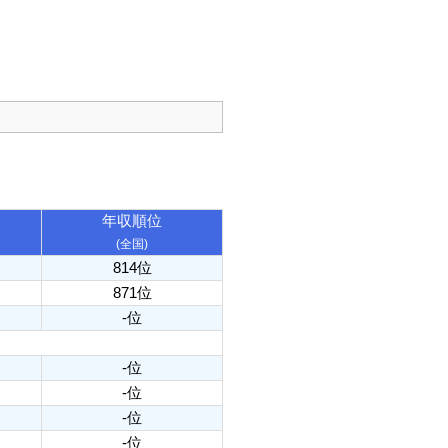
年収順位
(全国)
814位
871位
-位
-位
-位
-位
-位