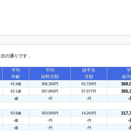
は次の通りです．
平均
平均
諸手当
平
年齢
給料月額
月額
給与
369,
42.4歳
306,300円
62,730円
365,
42.1歳
307,800円
57,577円
-
-歳
-円
-円
317,
53.9歳
303,500円
14,263円
-
-歳
-円
-円
-
-歳
-円
-円