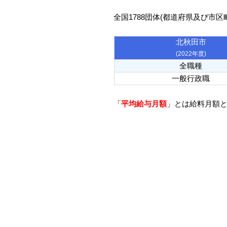
全国1788団体(都道府県及び市
北秋田市
(2022年度)
全職種
一般行政職
「
平均給与月額
」とは給料月額