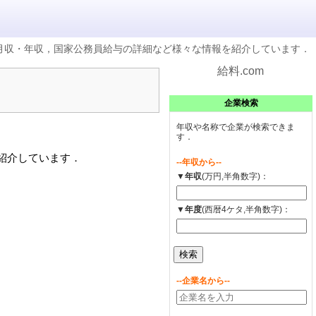
の月収・年収，国家公務員給与の詳細など様々な情報を紹介しています．
給料.com
企業検索
年収や名称で企業が検索できま
す．
を紹介しています．
--年収から--
▼年収
(万円,半角数字)：
▼年度
(西暦4ケタ,半角数字)：
--企業名から--