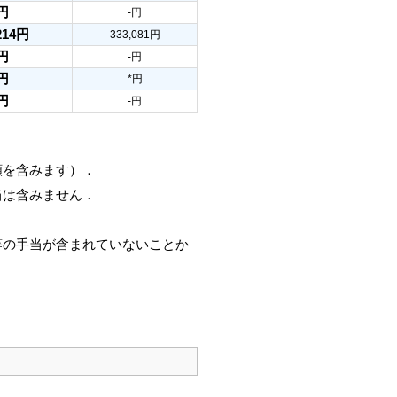
円
-円
214円
333,081円
円
-円
円
*円
円
-円
額を含みます）．
当は含みません．
等の手当が含まれていないことか