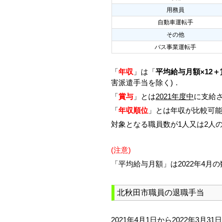
用務員
自動車運転手
その他
バス事業運転手
「
年収
」は「
平均給与月額×12＋
害派遣手当を除く)．
「
賞与
」とは
2021年度中
に支給さ
「
年収順位
」とは年収が比較可
対象となる職員数が1人又は2人
(注意)
「平均給与月額」は2022年4月
北秋田市職員の退職手当
2021年4月1日から2022年