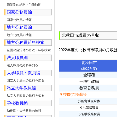
職業別の給料・労働時間
国家公務員編
国家公務員の情報
地方公務員編
地方公務員の情報
北秋田市職員の月収
地方公務員給料検索
2022年度の北秋田市職員の月収
全国の自治体の月収・年収検索
法人職員編
北秋田市
法人職員の給料を知る
(2022年度)
大学職員・教員編
全職種
国立大学法人の給料を知る
一般行政職
私立大学教員編
教育公務員
▼技能労務職等
私立大学教員の給料を知る
技能労務職全体
学校教員編
うち清掃職員
幼稚園～大学教員の給料
うち学校給食員