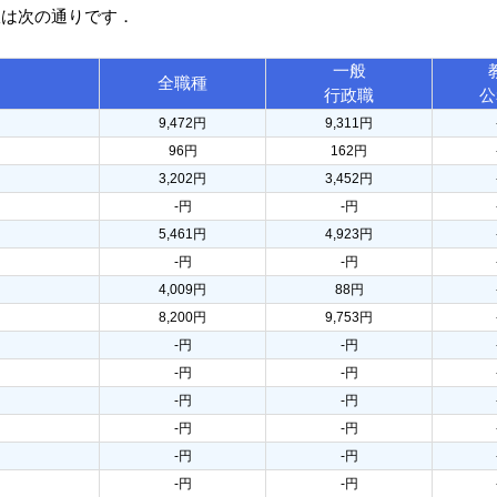
訳は次の通りです．
一般
全職種
行政職
公
9,472円
9,311円
96円
162円
3,202円
3,452円
-円
-円
5,461円
4,923円
-円
-円
4,009円
88円
8,200円
9,753円
-円
-円
-円
-円
-円
-円
-円
-円
-円
-円
-円
-円