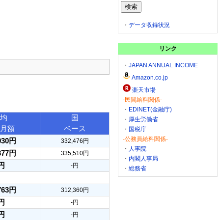
・
データ収録状況
リンク
・
JAPAN ANNUAL INCOME
Amazon.co.jp
楽天市場
-民間給料関係-
・
EDINET(金融庁)
均
国
・
厚生労働省
月額
ベース
・
国税庁
-公務員給料関係-
030円
332,476円
・
人事院
377円
335,510円
・
内閣人事局
円
-円
・
総務省
763円
312,360円
円
-円
円
-円