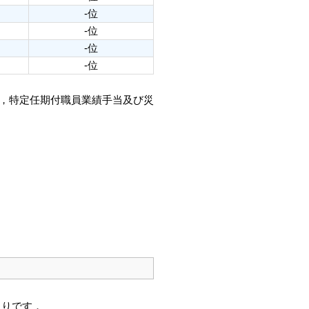
-位
-位
-位
-位
当，特定任期付職員業績手当及び災
通りです．