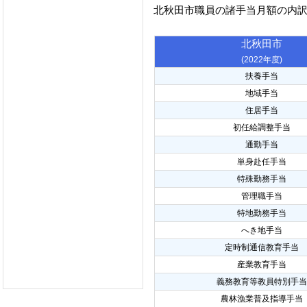
北秋田市職員の諸手当月額の内
北秋田市
(2022年度)
扶養手当
地域手当
住居手当
初任給調整手当
通勤手当
単身赴任手当
特殊勤務手当
管理職手当
特地勤務手当
へき地手当
定時制通信教育手当
産業教育手当
義務教育等教員特別手当
農林漁業普及指導手当