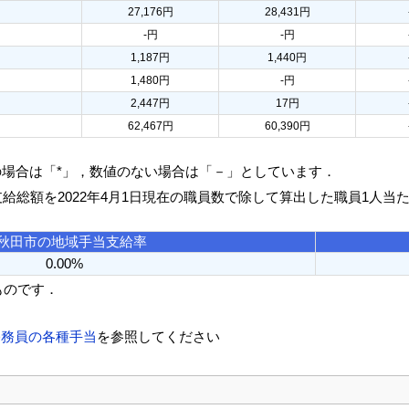
27,176円
28,431円
-円
-円
1,187円
1,440円
1,480円
-円
2,447円
17円
62,467円
60,390円
の場合は「*」，数値のない場合は「－」としています．
支給総額を2022年4月1日現在の職員数で除して算出した職員1人当
秋田市の地域手当支給率
0.00%
ものです．
公務員の各種手当
を参照してください