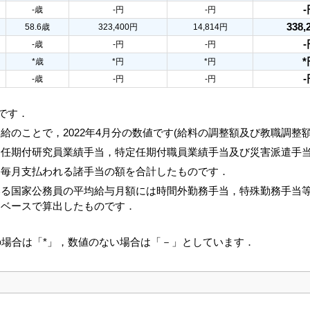
-
-歳
-円
-円
338,
58.6歳
323,400円
14,814円
-
-歳
-円
-円
*
*歳
*円
*円
-
-歳
-円
-円
値です．
給のことで，2022年4月分の数値です(給料の調整額及び教職調整
，任期付研究員業績手当，特定任期付職員業績手当及び災害派遣手
と毎月支払われる諸手当の額を合計したものです．
いる国家公務員の平均給与月額には時間外勤務手当，特殊勤務手当
じベースで算出したものです．
の場合は「*」，数値のない場合は「－」としています．