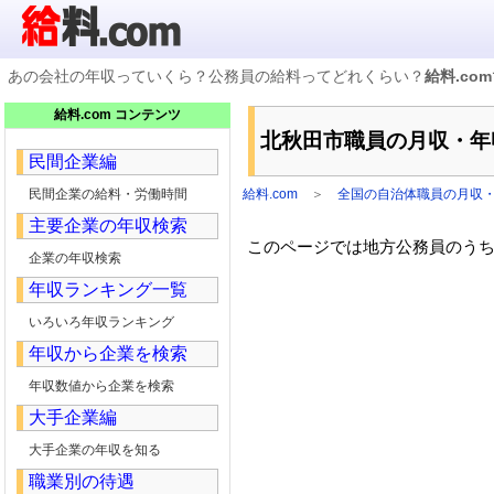
あの会社の年収っていくら？公務員の給料ってどれくらい？
給料.com
企業検索
給料.com コンテンツ
年収ランキング
北秋田市職員の月収・年
業種別企業一覧
民間企業編
国家公務員編
地方公務員給料検索
民間企業の給料・労働時間
給料.com
＞
全国の自治体職員の月収
私立大学教員編
主要企業の年収検索
収録企業データの状況
このページでは地方公務員のうち，
企業の年収検索
年収ランキング一覧
いろいろ年収ランキング
年収から企業を検索
年収数値から企業を検索
大手企業編
大手企業の年収を知る
職業別の待遇