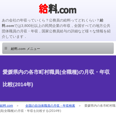
あの会社の年収っていくら？公務員の給料ってどれくらい？
給
料.com
では3,800社以上の民間企業の年収，全国すべての地方公共
団体職員の月収・年収，国家公務員給与の詳細など様々な情報を紹
介しています．
≡
給料.com メニュー
愛媛県内の各市町村職員(全職種)の月収・年収
比較(2014年)
給料.com
＞
全国の自治体職員の月収・年収検索
＞
愛媛県内の各市町村職
員(全職種)の月収・年収を比較する(2014年)