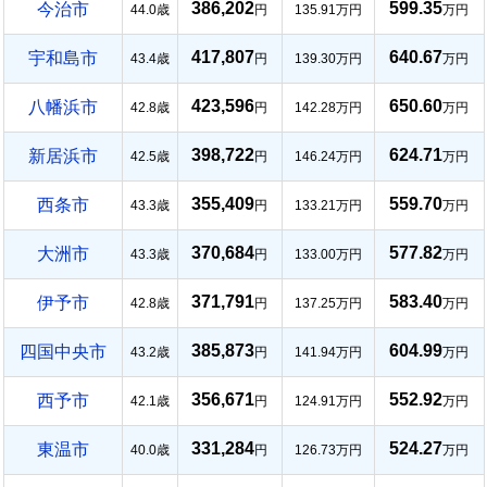
386,202
599.35
今治市
44.0歳
円
135.91万円
万円
417,807
640.67
宇和島市
43.4歳
円
139.30万円
万円
423,596
650.60
八幡浜市
42.8歳
円
142.28万円
万円
398,722
624.71
新居浜市
42.5歳
円
146.24万円
万円
355,409
559.70
西条市
43.3歳
円
133.21万円
万円
370,684
577.82
大洲市
43.3歳
円
133.00万円
万円
371,791
583.40
伊予市
42.8歳
円
137.25万円
万円
385,873
604.99
四国中央市
43.2歳
円
141.94万円
万円
356,671
552.92
西予市
42.1歳
円
124.91万円
万円
331,284
524.27
東温市
40.0歳
円
126.73万円
万円