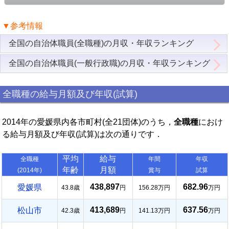
▼参考情報
全国の自治体職員(全職種)の月収・年収ランキング
全国の自治体職員(一般行政職)の月収・年収ランキング
全職種の給与月額及び年収(試算)
2014年の愛媛県内各市町村(全21団体)のうち，
全職種
におけ
る給与月額及び年収(試算)は次の通りです．
平均
給与
全職種
年間
年収
年齢
月額
(2014年)
賞与
試算
438,897
682.96
愛媛県
43.8歳
円
156.28万円
万円
413,689
637.56
松山市
42.3歳
円
141.13万円
万円