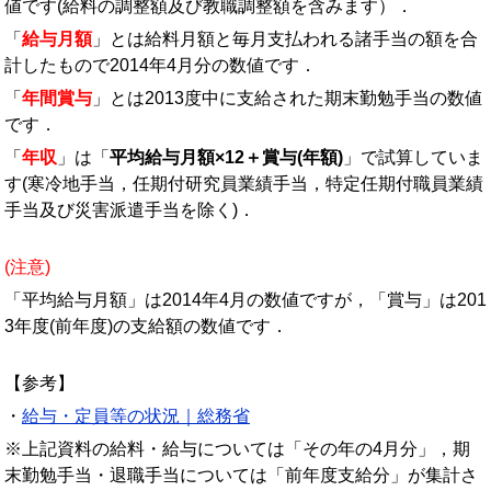
値です(給料の調整額及び教職調整額を含みます）．
「
給与月額
」とは給料月額と毎月支払われる諸手当の額を合
計したもので2014年4月分の数値です．
「
年間賞与
」とは2013度中に支給された期末勤勉手当の数値
です．
「
年収
」は「
平均給与月額×12＋賞与(年額)
」で試算していま
す(寒冷地手当，任期付研究員業績手当，特定任期付職員業績
手当及び災害派遣手当を除く)．
(注意)
「平均給与月額」は2014年4月の数値ですが，「賞与」は201
3年度(前年度)の支給額の数値です．
【参考】
・
給与・定員等の状況｜総務省
※上記資料の給料・給与については「その年の4月分」，期
末勤勉手当・退職手当については「前年度支給分」が集計さ