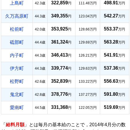
322,859
498.91
上島町
42.3歳
円
111.48万円
万円
349,355
542.27
久万高原町
44.3歳
円
123.04万円
万円
353,925
553.37
松前町
42.0歳
円
128.66万円
万円
361,324
563.28
砥部町
44.4歳
円
129.69万円
万円
346,413
541.91
内子町
44.3歳
円
126.21万円
万円
339,774
537.36
伊方町
44.3歳
円
129.63万円
万円
352,839
556.63
松野町
42.6歳
円
133.22万円
万円
378,776
591.80
鬼北町
42.8歳
円
137.27万円
万円
331,368
519.69
愛南町
44.5歳
円
122.05万円
万円
「
給料月額
」とは毎月の基本給のことで，2014年4月分の数