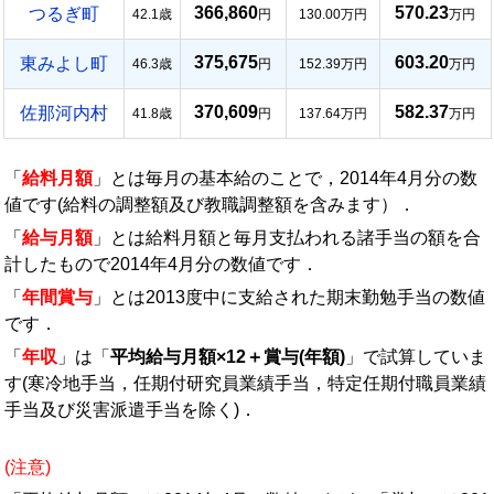
366,860
570.23
つるぎ町
42.1歳
円
130.00万円
万円
375,675
603.20
東みよし町
46.3歳
円
152.39万円
万円
370,609
582.37
佐那河内村
41.8歳
円
137.64万円
万円
「
給料月額
」とは毎月の基本給のことで，2014年4月分の数
値です(給料の調整額及び教職調整額を含みます）．
「
給与月額
」とは給料月額と毎月支払われる諸手当の額を合
計したもので2014年4月分の数値です．
「
年間賞与
」とは2013度中に支給された期末勤勉手当の数値
です．
「
年収
」は「
平均給与月額×12＋賞与(年額)
」で試算していま
す(寒冷地手当，任期付研究員業績手当，特定任期付職員業績
手当及び災害派遣手当を除く)．
(注意)