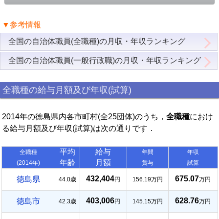
▼参考情報
全国の自治体職員(全職種)の月収・年収ランキング
全国の自治体職員(一般行政職)の月収・年収ランキング
全職種の給与月額及び年収(試算)
2014年の徳島県内各市町村(全25団体)のうち，
全職種
におけ
る給与月額及び年収(試算)は次の通りです．
平均
給与
全職種
年間
年収
年齢
月額
(2014年)
賞与
試算
432,404
675.07
徳島県
44.0歳
円
156.19万円
万円
403,006
628.76
徳島市
42.3歳
円
145.15万円
万円