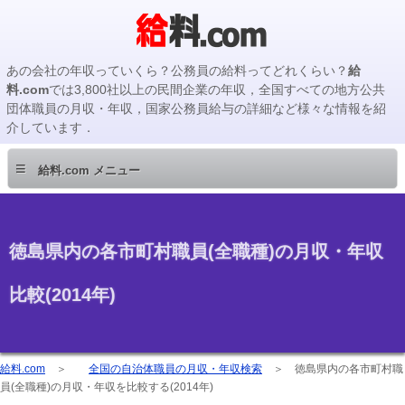
あの会社の年収っていくら？公務員の給料ってどれくらい？
給
料.com
では3,800社以上の民間企業の年収，全国すべての地方公共
団体職員の月収・年収，国家公務員給与の詳細など様々な情報を紹
介しています．
≡
給料.com メニュー
徳島県内の各市町村職員(全職種)の月収・年収
比較(2014年)
給料.com
＞
全国の自治体職員の月収・年収検索
＞
徳島県内の各市町村職
員(全職種)の月収・年収を比較する(2014年)