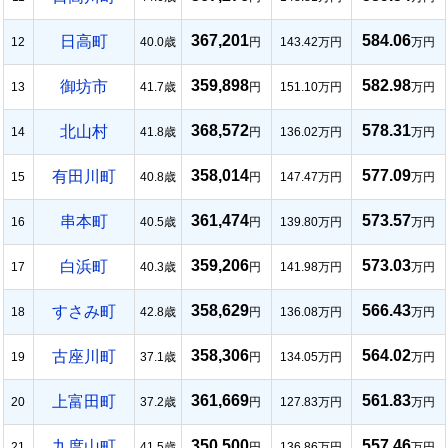
367,201
584.06
日高町
12
40.0歳
円
143.42万円
万円
359,898
582.98
御坊市
13
41.7歳
円
151.10万円
万円
368,572
578.31
北山村
14
41.8歳
円
136.02万円
万円
358,014
577.09
有田川町
15
40.8歳
円
147.47万円
万円
361,474
573.57
串本町
16
40.5歳
円
139.80万円
万円
359,206
573.03
白浜町
17
40.3歳
円
141.98万円
万円
358,629
566.43
すさみ町
18
42.8歳
円
136.08万円
万円
358,306
564.02
古座川町
19
37.1歳
円
134.05万円
万円
361,669
561.83
上富田町
20
37.2歳
円
127.83万円
万円
350,500
557.46
九度山町
21
41.5歳
円
136.86万円
万円