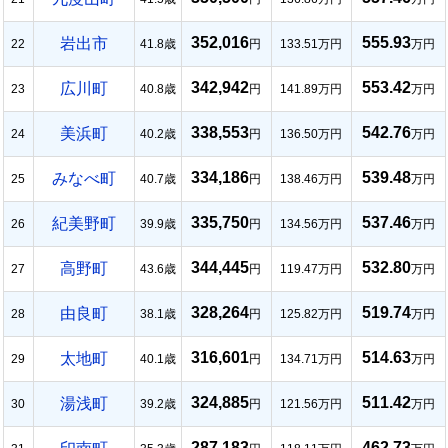
352,016
555.93
岩出市
22
41.8歳
円
133.51万円
万円
342,942
553.42
広川町
23
40.8歳
円
141.89万円
万円
338,553
542.76
美浜町
24
40.2歳
円
136.50万円
万円
334,186
539.48
みなべ町
25
40.7歳
円
138.46万円
万円
335,750
537.46
紀美野町
26
39.9歳
円
134.56万円
万円
344,445
532.80
高野町
27
43.6歳
円
119.47万円
万円
328,264
519.74
由良町
28
38.1歳
円
125.82万円
万円
316,601
514.63
太地町
29
40.1歳
円
134.71万円
万円
324,885
511.42
湯浅町
30
39.2歳
円
121.56万円
万円
287,183
462.73