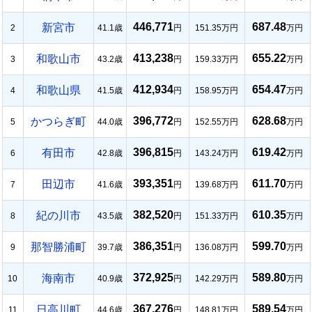
446,771
687.48
新宮市
2
41.1歳
円
151.35万円
万円
413,238
655.22
和歌山市
3
43.2歳
円
159.33万円
万円
412,934
654.47
和歌山県
4
41.5歳
円
158.95万円
万円
396,772
628.68
かつらぎ町
5
44.0歳
円
152.55万円
万円
396,815
619.42
有田市
6
42.8歳
円
143.24万円
万円
393,351
611.70
田辺市
7
41.6歳
円
139.68万円
万円
382,520
610.35
紀の川市
8
43.5歳
円
151.33万円
万円
386,351
599.70
那智勝浦町
9
39.7歳
円
136.08万円
万円
372,925
589.80
海南市
10
40.9歳
円
142.29万円
万円
367,276
589.54
日高川町
11
44.6歳
円
148.81万円
万円