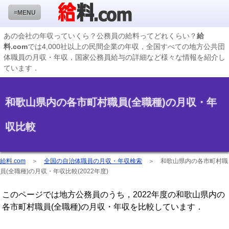
≡MENU
あの会社の年収っていくら？公務員の給料ってどれくらい？
給
料.com
では4,000社以上の民間企業の年収，全国すべての地方公共団
企業検索
体職員の月収・年収，国家公務員給与の詳細など様々な情報を紹介し
ています．
年収ランキング
業種別企業一覧
和歌山県内の各市町村職員(全職種)の月収・年
国家公務員編
収比較
地方公務員給料検索
私立大学教員編
給料.com
＞
全国の自治体職員の月収・年収検索
＞
和歌山県内の各市町村職
収録企業データの状況
員(全職種)の月収・年収比較(2022年度)
このページでは地方公務員のうち，2022年度の和歌山県内の
各市町村職員(全職種)の月収・年収を比較しています．