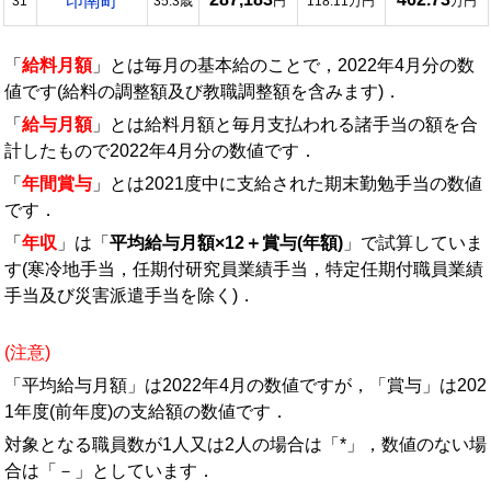
印南町
31
35.3歳
円
118.11万円
万円
「
給料月額
」とは毎月の基本給のことで，2022年4月分の数
値です(給料の調整額及び教職調整額を含みます)．
「
給与月額
」とは給料月額と毎月支払われる諸手当の額を合
計したもので2022年4月分の数値です．
「
年間賞与
」とは2021度中に支給された期末勤勉手当の数値
です．
「
年収
」は「
平均給与月額×12＋賞与(年額)
」で試算していま
す(寒冷地手当，任期付研究員業績手当，特定任期付職員業績
手当及び災害派遣手当を除く)．
(注意)
「平均給与月額」は2022年4月の数値ですが，「賞与」は202
1年度(前年度)の支給額の数値です．
対象となる職員数が1人又は2人の場合は「*」，数値のない場
合は「－」としています．