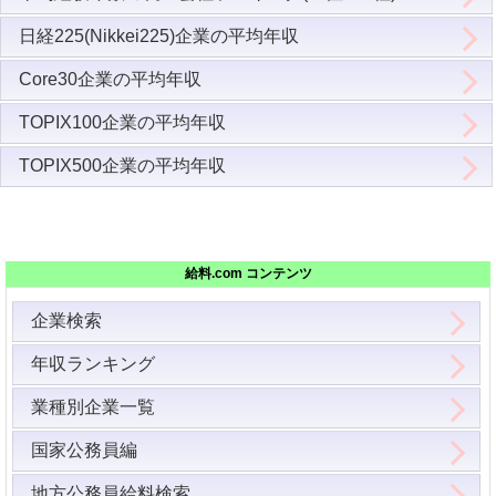
日経225(Nikkei225)企業の平均年収
Core30企業の平均年収
TOPIX100企業の平均年収
TOPIX500企業の平均年収
給料.com コンテンツ
企業検索
年収ランキング
業種別企業一覧
国家公務員編
地方公務員給料検索