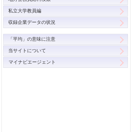
私立大学教員編
収録企業データの状況
「平均」の意味に注意
当サイトについて
マイナビエージェント